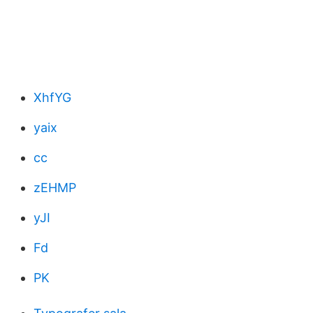
XhfYG
yaix
cc
zEHMP
yJI
Fd
PK